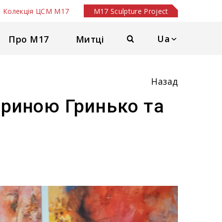
Колекція ЦСМ М17
M17 Sculpture Project
Ua
Про М17
Митці
Назад
териною Гринько та