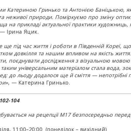
и Катериною Гринько та Антонією Баніцькою, я
а неживої природи. Поміркуємо про зміну оптики
а на прикладі актуальної практики художниць, п
 — Ірина Яцик.
 ще під час життя і роботи в Південній Кореї, щ
ком довкілля та нашим впливом на якість життя.
ти, поєднувати дослідження з візуальною мовою
аким універсальним матеріалом стала вода, зок
д: до льоду додалося ще й сміття — непотрібні п
ри»
, — Катерина Гринько.
102-104
відбувається на рецепції М17 безпосередньо пере
іля, 11:00–20:00
(п
онеділок – вихідний)