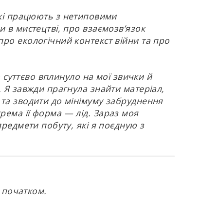
кі працюють з нетиповими
 в мистецтві, про взаємозв’язок
ро екологічний контекст війни та про
о суттєво вплинуло на мої звички й
 Я завжди прагнула знайти матеріал,
 та зводити до мінімуму забруднення
рема її форма — лід.
Зараз моя
редмети побуту, які я поєдную з
д початком.