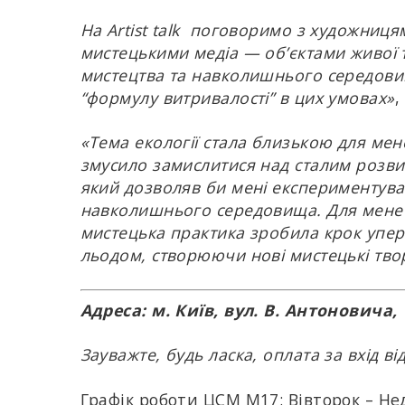
На Artist talk
поговоримо з художницям
мистецькими медіа — об’єктами живої т
мистецтва та навколишнього середовищ
“формулу витривалості” в цих умовах»
,
«Тема екології стала близькою для мене
змусило замислитися над сталим розвит
який дозволяв би мені експериментува
навколишнього середовища. Для мене т
мистецька практика зробила крок упере
льодом, створюючи нові мистецькі тво
Адреса: м. Київ, вул. В. Антоновича, 
Зауважте, будь ласка, оплата за вхід 
Графік роботи ЦСМ М17: Вівторок – Нед