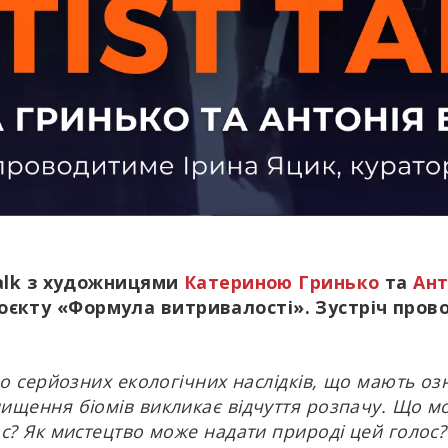
 Talk з художницями
Катериною Гринько
та
Ант
оєкту «Формула витривалості». Зустріч пров
до серйозних екологічних наслідків, що мають о
ищення біомів викликає відчуття розпачу. Що м
с? Як мистецтво може надати природі цей голос?