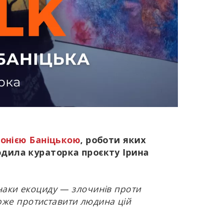
онією Баніцькою
, роботи яких
одила кураторка проєкту Ірина
знаки екоциду — злочинів проти
оже протиставити людина цій