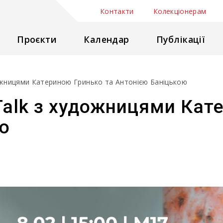
Контакти
Колекціонерам
Проєкти
Календар
Публікації
художницями Катериною Гринько та Антонією Баніцькою
st Talk з художницями Ка
ю