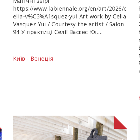
Магічні звірі
https://www.labiennale.org/en/art/2026/c
elia-v%C3%A1squez-yui Art work by Celia
Vasquez Yui / Courtesy the artist / Salon
94 У практиці Селії Васкес Юї,…
Київ - Венеція