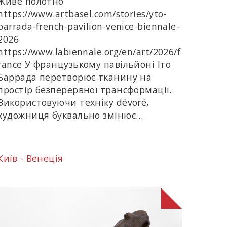
Живе полотно
https://www.artbasel.com/stories/yto-
barrada-french-pavilion-venice-biennale-
2026
https://www.labiennale.org/en/art/2026/f
rance У французькому павільйоні Іто
Баррада перетворює тканину на
простір безперервної трансформації.
Використовуючи техніку dévoré,
художниця буквально змінює…
Київ - Венеція