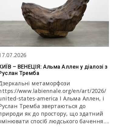
17.07.2026
КИЇВ – ВЕНЕЦІЯ: Альма Аллен у діалозі з
Руслан Тремба
Дзеркальні метаморфози
https://www.labiennale.org/en/art/2026/
united-states-america І Альма Аллен, і
Руслан Тремба звертаються до
природи як до простору, що здатний
змінювати спосіб людського бачення….