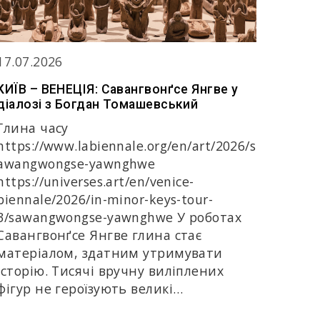
17.07.2026
КИЇВ – ВЕНЕЦІЯ: Савангвонґсе Янгве у
діалозі з Богдан Томашевський
Глина часу
https://www.labiennale.org/en/art/2026/s
awangwongse-yawnghwe
https://universes.art/en/venice-
biennale/2026/in-minor-keys-tour-
3/sawangwongse-yawnghwe У роботах
Савангвонґсе Янгве глина стає
матеріалом, здатним утримувати
історію. Тисячі вручну виліплених
фігур не героїзують великі…