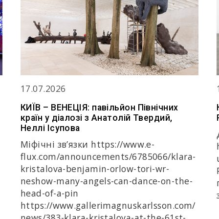
17.07.2026
КИЇВ – ВЕНЕЦІЯ: павільйон Північних
країн у діалозі з Анатолій Твердий,
Неллі Ісупова
Міфічні зв’язки https://www.e-
flux.com/announcements/6785066/klara-
kristalova-benjamin-orlow-tori-wr-
neshow-many-angels-can-dance-on-the-
head-of-a-pin
https://www.gallerimagnuskarlsson.com/
news/383-klara-kristalova-at-the-61st-