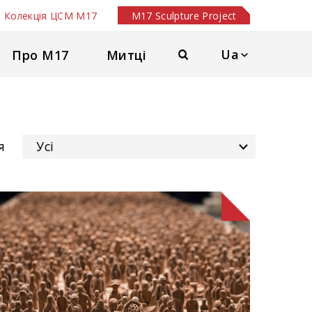
Колекція ЦСМ М17
M17 Sculpture Project
Ua
Про М17
Митці
я
Усі