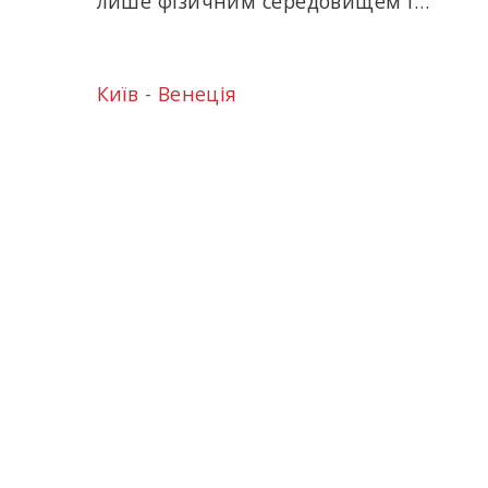
лише фізичним середовищем і…
Київ - Венеція