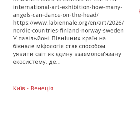
international-art-exhibition-how-many-
angels-can-dance-on-the-head/
https://www.labiennale.org/en/art/2026/
nordic-countries-finland-norway-sweden
У павільйоні Північних країн на
бієнале міфологія стає способом
уявити світ як єдину взаємопов’язану
екосистему, де…
Київ - Венеція