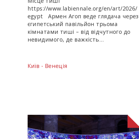
Місце тиші
https://www.labiennale.org/en/art/2026/
egypt Армен Агоп веде глядача через
єгипетський павільйон трьома
кімнатами тиші – від відчутного до
невидимого, де важкість…
Київ - Венеція