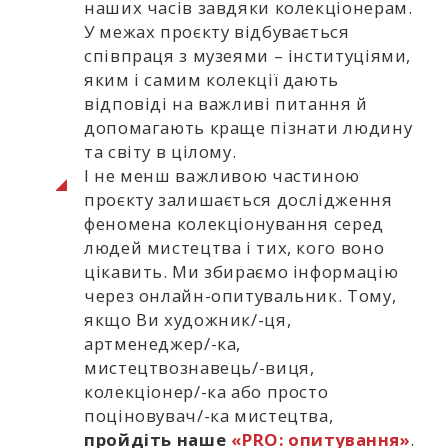
наших часів завдяки колекціонерам.
У межах проєкту відбувається
співпраця з музеями – інституціями,
яким і самим колекції дають
відповіді на важливі питання й
допомагають краще пізнати людину
та світу в цілому.
І не менш важливою частиною
проєкту залишається дослідження
феномена колекціонування серед
людей мистецтва і тих, кого воно
цікавить. Ми збираємо інформацію
через онлайн-опитувальник. Тому,
якщо Ви художник/-ця,
артменеджер/-ка,
мистецтвознавець/-виця,
колекціонер/-ка або просто
поціновувач/-ка мистецтва,
пройдіть наше
«PRO: опитування»
.