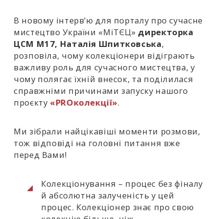
В новому інтерв’ю для порталу про сучасне
мистецтво України «МіТЄЦ»
директорка
ЦСМ М17, Наталія Шпитковська
,
розповіла, чому колекціонери відіграють
важливу роль для сучасного мистецтва, у
чому полягає їхній внесок, та поділилася
справжніми причинами запуску нашого
проєкту
«PROколекції»
.
Ми зібрали найцікавіші моменти розмови,
тож відповіді на головні питання вже
перед Вами!
Колекціонування – процес без фіналу
й абсолютна залученість у цей
процес. Колекціонер знає про свою
колекцію більше, ніж