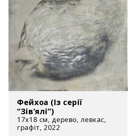
образотворчого мистецтва і архітектури за
дипломний проект “Вавилонська вежа”.
Персональна виставка
2022 – Проєкт “Захищене”. Галерея Navas.
Відень. Австрія.
Фейхоа (Із серії
“Зів’ялі”)
17х18 см, дерево, левкас,
графіт, 2022