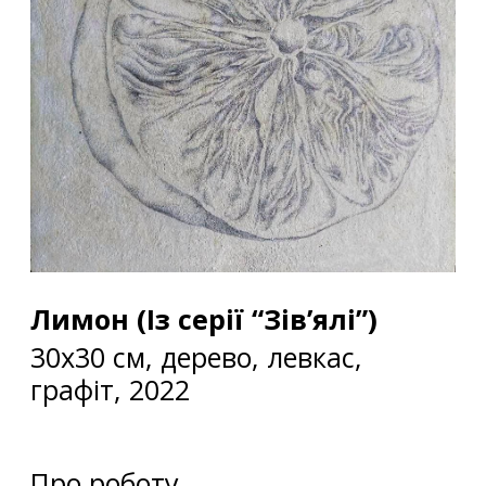
Лимон (Із серії “Зів’ялі”)
30х30 см, дерево, левкас,
графіт, 2022
Про роботу