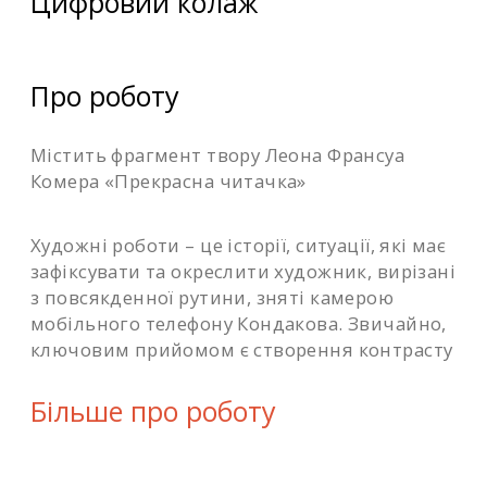
Цифровий колаж
Про роботу
Містить фрагмент твору Леона Франсуа
Комера «Прекрасна читачка»
Художні роботи – це історії, ситуації, які має
зафіксувати та окреслити художник, вирізані
з повсякденної рутини, зняті камерою
мобільного телефону Кондакова. Звичайно,
ключовим прийомом є створення контрасту
між надзвичайно «високою» класикою та
ультра «низьким» сучасним побутом.
Більше про роботу
Мистецтво минулого перетворюється на
оптичний інструмент, який крізь замкову
щілину дає нам уявлення про давні часи, і