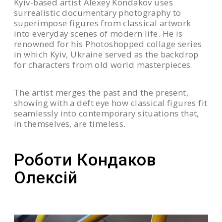
Kyiv-based artist Alexey Kondakov uses
Це чарівне місце, де ви можете захистити
surrealistic documentary photography to
superimpose figures from classical artwork
свою інформацію таким чином, щоб вона
into everyday scenes of modern life. He is
стала доступною для всіх. Це мережа як
renowned for his Photoshopped collage series
територія вічного життя і свободи. Для
in which Kyiv, Ukraine served as the backdrop
Кондакова, зрештою, високодушні наративи
for characters from old world masterpieces.
арт-просторів є менш значущими, ніж
«галереї» чи хроніки звичайних мешканців
The artist merges the past and the present,
соціальних мереж, які відчувають
showing with a deft eye how classical figures fit
особливий зв’язок із його богами та іншими
seamlessly into contemporary situations that,
героями. Він просто митець, який
in themselves, are timeless.
комбінуючи винаходить свій дивовижний
світ
елементи, встановлюючи правила
життя і розвитку своїх персонажів…
Роботи Кондаков
Створюючи кола метаморфоз на поверхні
Олексій
тихих вод озера історії мистецтва…
Шукаючи відповідь на питання, як можна
продовжувати розповідати історії в світ, де
все вже було, все вже пережито і розказано.