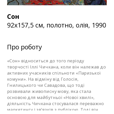
Сон
92х157,5 см, полотно, олія, 1990
Про роботу
​«Сон» відноситься до того періоду
творчості Іллі Чичкана, коли він належав до
активних учасників спільноти «Паризької
комуни». На відміну від Голосія,
Гнилицького чи Савадова, що тоді
розвивали живописну мову, яка стала
основою для майбутньої «Нової хвилі»,
діяльність Чичкана стосувалася переважно
маркетингу і зв’язків з публікою. Тоді він