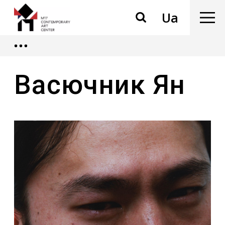
Ua
Васючник Ян