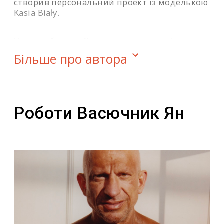
створив персональний проект із моделькою
Kasia Biały.
У своїх зйомках Ян поєднує насичені
кольори, чітку композицію та атмосферу
Більше про автора
сну, працюючи переважно з аналоговою
технікою.
Переглянути Instagram сторінку митця
Роботи Васючник Ян