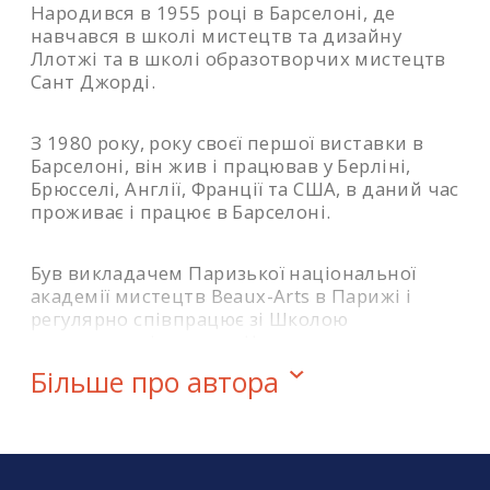
Народився в 1955 році в Барселоні, де
навчався в школі мистецтв та дизайну
Ллотжі та в школі образотворчих мистецтв
Сант Джорді.
З 1980 року, року своєї першої виставки в
Барселоні, він жив і працював у Берліні,
Брюсселі, Англії, Франції та США, в даний час
проживає і працює в Барселоні.
Був викладачем Паризької національної
академії мистецтв Beaux-Arts в Парижі і
регулярно співпрацює зі Школою
художнього інституту Чикаго як
запрошений професор. Він також читав
Більше про автора
чимало лекцій та курсів в інших
університетах, музеях та культурних
установах у всьому світі.