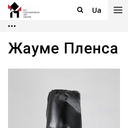
Ua
Жауме Пленса