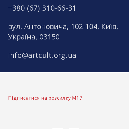
Жауме Пленса отримав численні
+380 (67) 310-66-31
національні та міжнародні нагороди,
включаючи Медаль де Шевальє,
присуджене Міністерством культури Франції
вул. Антоновича, 102-104, Київ,
у 1993 році, та Національну премію уряду
образотворчого мистецтва Каталонії у 1997
Україна, 03150
році.
info@artcult.org.ua
Підписатися на розсилку М17