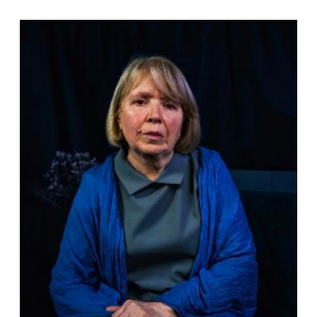
2023 – Stanford, Washington. / Women at War /
Washington Gallery / Exhibition
2023 – Sweden / Rikstolvan Gallery / It’s a Mad,
Mad World / Personal exhibition
2023 – Berlin / You know that you are a person
/ MOMENTUM. Berlin / Exhibition
2023 – Moldova. Kishinev / Culture Square /
Exhibition
2022 – Eastern Connecticut State / Art Gallery
of the University / Exhibition «Women at War»
2022 – Fridman Gallery New York / Women at
War / Exhibition