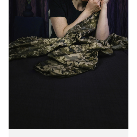
2024 – KLPA International Portrait Photography
Prize / Finalist
2024 – The Florida Museum of Photographic
Arts / Second place
2024 – LensCulture Portrait Awards 2024 /
Finalist
2023 – INTERNATIONAL WOMEN IN PHOTO
AWARD / Finalist
2023 – World Photo Annual by reFocus Awards
/ Bronze
2023 – Photometria Awards. Judged by Martin