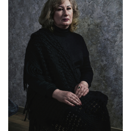
2022 – UKRAINE / eastFOTO gallery.
Gruenewald / Germany / Exhibition
2022 – Moments among the ruins.
Documentary photos from Ukraine / Exhibition
2021 – Mystetskyi Arsenal / Sensitivity. Modern
Ukrainian photography / Exhibition
2019 – UPHA Made in Ukraine / Exhibition
2019 – Media addiction. Ukrainian version /
National Center «Ukrainian House» / Exhibition
2018 – YICCA International Contest of
Contemporary Art / Exhibition