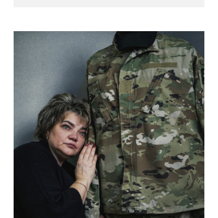
Kingdom / Finalist
2018 – Slovak Press Photo / Finalist
2018 – International Photography Awards USA /
Honorary Award
2016 – PHOTOGRAPHY SALOON «STROM» /
Silver medal The Royal Photographic Society