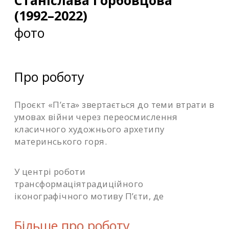
Станіслава Горбовцова
(1992–2022)
фото
Про роботу
Проєкт «П’єта» звертається до теми втрати в
умовах війни через переосмислення
класичного художнього архетипу
материнського горя.
У центрі роботи
трансформаціятрадиційного
іконографічного мотиву П’єти, де
замістьобразу матері, що тримає тіло сина,
постає образ матері, яка зберігає пам’ять
Більше про роботу