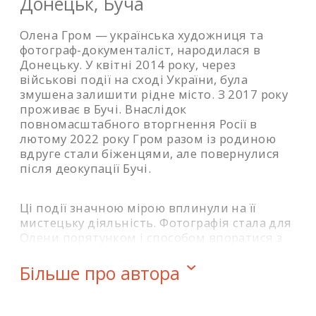
Донецьк, Буча
людської здатності зберігати любов попри
втрату.
Олена Гром — українська художниця та
фотограф-документаліст, народилася в
Донецьку. У квітні 2014 року, через
військові події на сході України, була
змушена залишити рідне місто. З 2017 року
проживає в Бучі. Внаслідок
повномасштабного вторгнення Росії в
лютому 2022 року Гром разом із родиною
вдруге стали біженцями, але повернулися
після деокупації Бучі.
Ці події значною мірою вплинули на її
мистецьку діяльність. Фотографія стала для
Олени порятунком і способом впоратися з
травматичною реальністю війни. З 2016
року вона зосереджена на місцях, які
Більше про автора
постраждали від військової агресії. У її
об’єктиві — жертви війни, мігранти та
біженці, зруйнована війною Україна