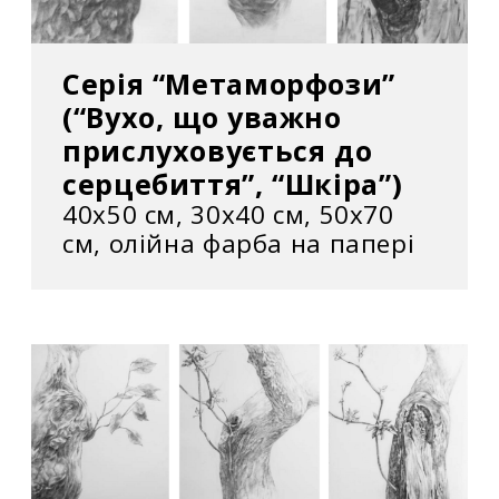
Серія “Метаморфози”
(“Вухо, що уважно
прислуховується до
серцебиття”, “Шкіра”)
40х50 см, 30х40 см, 50х70
см, олійна фарба на папері