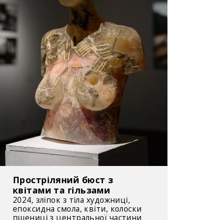
Простріляний бюст з
квітами та гільзами
2024, зліпок з тіла художниці,
епоксидна смола, квіти, колоски
пшениці з центральної частини