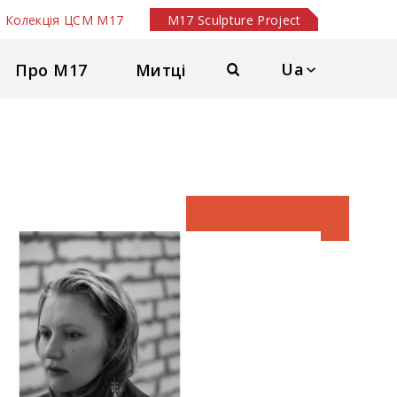
Колекція ЦСМ М17
M17 Sculpture Project
Ua
Про М17
Митці