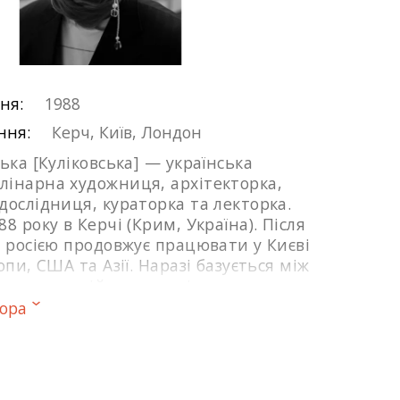
ня:
1988
ння:
Керч, Київ, Лондон
ька [Куліковська] — українська
інарна художниця, архітекторка,
дослідниця, кураторка та лекторка.
8 року в Керчі (Крим, Україна). Після
у росією продовжує працювати у Києві
опи, США та Азії. Наразі базується між
оном, де здійснює дослідження в
ської дисертації університету
De
тора
реалізувала десятки перформансів,
х і персональних виставок у провідних