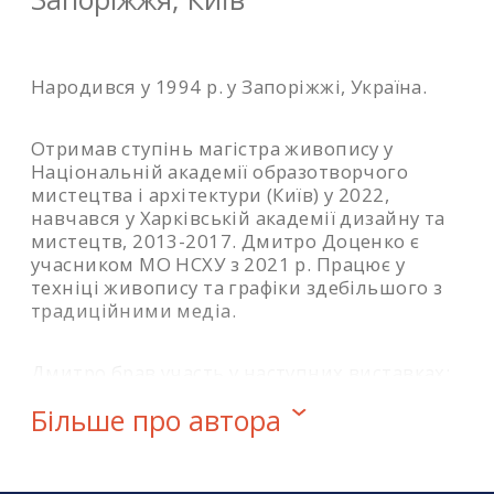
елементів.
Народився у 1994 р. у Запоріжжі, Україна.
Отримав ступінь магістра живопису у
Національній академії образотворчого
мистецтва і архітектури (Київ) у 2022,
навчався у Харківській академії дизайну та
мистецтв, 2013-2017. Дмитро Доценко є
учасником МО НСХУ з 2021 р. Працює у
техніці живопису та графіки здебільшого з
традиційними медіа.
Дмитро брав участь у наступних виставках:
Більше про автора
2023р. – «Торуючи шлях» коворкінг
Peremoga (м. Київ)