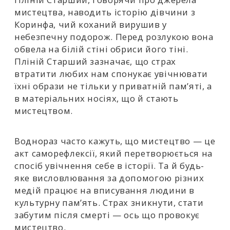
мистецтва, наводить історію дівчини з
Коринфа, чий коханий вирушив у
небезпечну подорож. Перед розлукою вона
обвела на білій стіні обриси його тіні.
Пліній Старший зазначає, що страх
втратити любих нам спонукає увічнювати
їхні образи не тільки у приватній пам’яті, а
в матеріальних носіях, що й стають
мистецтвом.
Воднораз часто кажуть, що мистецтво — це
акт саморефлексії, який перетворюється на
спосіб увічнення себе в історії. Та й будь-
яке висловлювання за допомогою різних
медій працює на вписування людини в
культурну пам’ять. Страх зникнути, стати
забутим після смерті — ось що провокує
мистецтво.