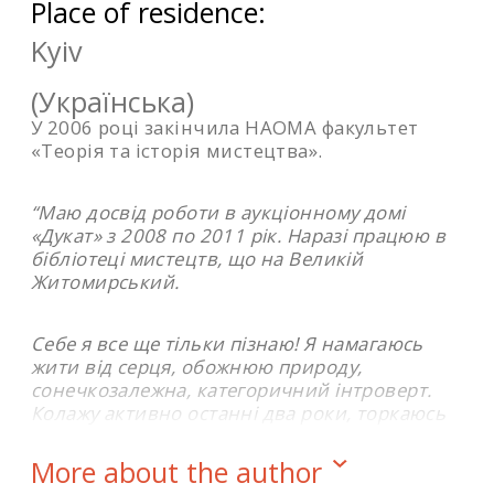
Place of residence:
Kyiv
(Українська)
У 2006 році закінчила НАОМА факультет
«Теорія та історія мистецтва».
“Маю досвід роботи в аукціонному домі
«Дукат» з 2008 по 2011 рік. Наразі працюю в
бібліотеці мистецтв, що на Великій
Житомирський.
Себе я все ще тільки пізнаю! Я намагаюсь
жити від серця, обожнюю природу,
сонечкозалежна, категоричний інтроверт.
Колажу активно останні два роки, торкаюсь
різних тем. Роблю як окремі колажі, так і
паплюжу цілі художні альбоми, як,
More about the author
наприклад, “Живопись первой пятилетки”,