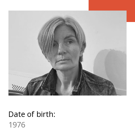
The practice of collage allows me to explore
non-obvious things, such as multidimensionality,
as one of the possible aspects of the existence
of the universe. Sometimes I don’t even have
any idea or concept, I just combine one image
with another, cross spaces, cross perspectives,
resulting in strange labyrinths that I travel to the
depths of my subconscious”.
An artwork is about the fact that the inner
world of human is usually more interesting
and fun, wider and fuller than a person shows
on the outside.
Date of birth:
1976