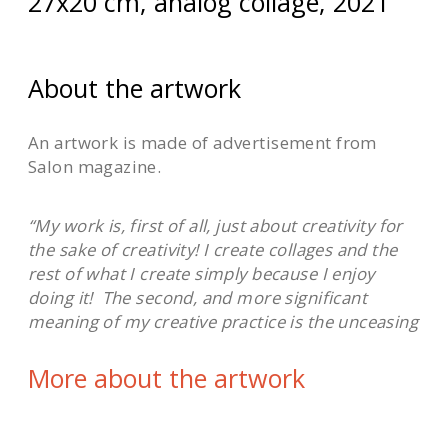
27х20 cm, analog collage, 2021
About the artwork
An artwork is made of advertisement from
Salon magazine
.
“My work is, first of all, just about creativity for
the sake of creativity! I create collages and the
rest of what I create simply because I enjoy
doing it! The second, and more significant
meaning of my creative practice is the unceasing
search for answers to eternal questions: Who
am I?, Why am I?, Is it all and how it all works,
More about the artwork
how can you influence it?