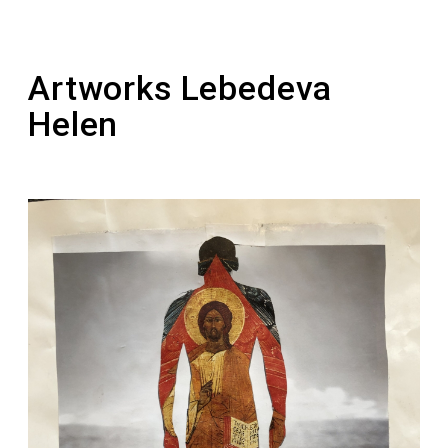
або “Монументальное искусство СССР”. Ще я
багато фоторгафую створені природою
колажі”.
Artworks Lebedeva
Helen