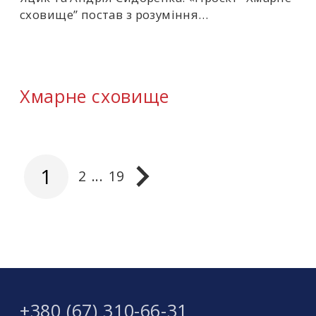
сховище” постав з розуміння…
Хмарне сховище
1
2
...
19
+380 (67) 310-66-31