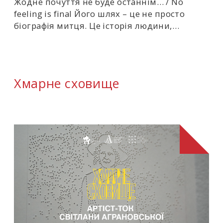
Жодне почуття не буде останнім… / No
feeling is final Його шлях – це не просто
біографія митця. Це історія людини,…
Хмарне сховище