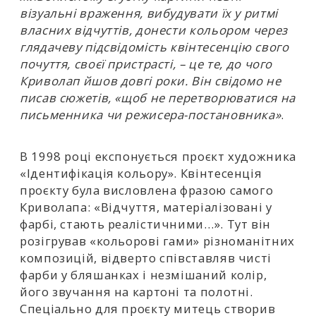
візуальні враження, вибудувати їх у ритмі
власних відчуттів, донести кольором через
глядачеву підсвідомість квінтесенцію свого
почуття, своєї пристрасті, – це те, до чого
Криволап йшов довгі роки. Він свідомо не
писав сюжетів, «щоб не перетворюватися на
письменника чи режисера-постановника»
.
В 1998 році експонується проєкт художника
«Ідентифікація кольору». Квінтесенція
проєкту була висловлена фразою самого
Криволапа: «Відчуття, матеріалізовані у
фарбі, стають реалістичними…». Тут він
розігрував «кольорові гами» різноманітних
композицій, відверто співставляв чисті
фарби у бляшанках і незмішаний колір,
його звучання на картоні та полотні.
Спеціально для проєкту митець створив