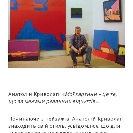
Анатолій Криволап:
«Мої картини – це те,
що за межами реальних відчуттів».
Починаючи з пейзажів, Анатолій Криволап
знаходить свій стиль, усвідомлює, що для
нього головне не сюжет, а саме колір.