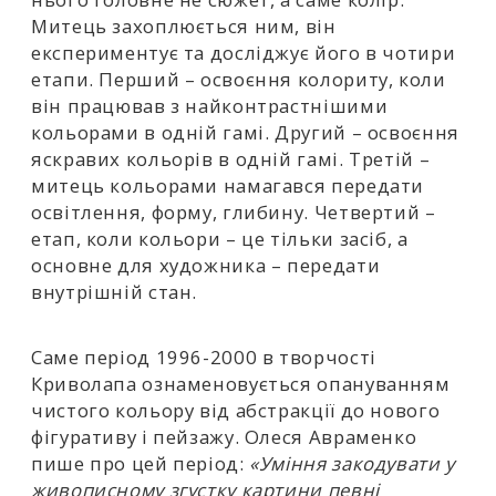
Митець захоплюється ним, він
експериментує та досліджує його в чотири
етапи. Перший – освоєння колориту, коли
він працював з найконтрастнішими
кольорами в одній гамі. Другий – освоєння
яскравих кольорів в одній гамі. Третій –
митець кольорами намагався передати
освітлення, форму, глибину. Четвертий –
етап, коли кольори – це тільки засіб, а
основне для художника – передати
внутрішній стан.
Саме період 1996-2000 в творчості
Криволапа ознаменовується опануванням
чистого кольору від абстракції до нового
фігуративу і пейзажу. Олеся Авраменко
пише про цей період:
«Уміння закодувати у
живописному згустку картини певні