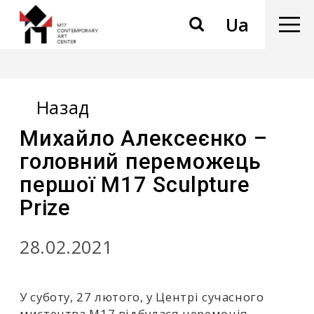
Ua
Назад
Михайло Алексеєнко –
головний переможець
першої M17 Sculpture
Prize
28.02.2021
У суботу, 27 лютого, у Центрі сучасного
мистецтва М17 відбулася церемонія