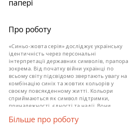
папері
Про роботу
«Синьо-жовта серія» досліджує українську
ідентичність через персональні
інтерпретації державних символів, прапора
зокрема. Від початку війни українці по
всьому світу підсвідомо звертають увагу на
комбінацію синіх та жовтих кольорів у
своєму повсякденному житті. Кольори
сприймаються як символ підтримки,
приналежності, єдності та надії. Вони
набувають нових значень і додають сили
Більше про роботу
для боротьби. У цьому дизайн-проєкті автор
розмірковує про існування кольорів за
межами їх візуального представлення а