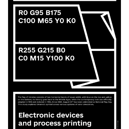
«Місячну колекцію» (Нью-Йорк), «Співай
Україні» (Запоріжжя), «Синьо-жовту серію»
(Торонто, Нью-Йорк) та «Злами
приналежності» (Нью-Йорк).
У 2010 був обраний першим президентом
Art Directors Club Ukraine, де впродовж
чотирьох років допомагав розвивати
професійну творчу спільноту країни.
Юрко Гуцуляк є доповідачем на численних
міжнародних подіях — серед
найпомітніших локацій Nassau Community
College (США), Cooper Union (США), The
Alternative School for Creative Thinking
(Румунія), Design Thinkers (Канада), Belgrade
Design Week (Сербія), Kyiv Master School of
Design (Україна), Open Art Academy (Ісландія),
European Design Conference (Нідерланди),
School of Visual Communication (Україна),