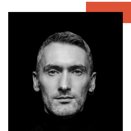
також про пошуки нової України та місця
українців у сучасному світі. Ключове
повідомлення: «Коли вже не лишилося
кольорів, український прапор все ще
майорить». Чорно-біле вирішення серії
слугує метафорою зміни сприйняття світу,
що зумовлене війною. Серія об’єднує
найрізноманітніші способи зображення
кольору: довжини синіх і жовтих світлових
хвиль; хімічні формули таких поширених
пігментів, як берлінська лазур і кадмій
жовтий; польові квіти барвінку та кульбаби;
рухи мовою жестів; символи для людей з
дальтонізмом; формули для повноколірного
друку та цифрових пристроїв.