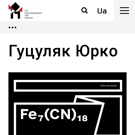
Ua
Гуцуляк Юрко