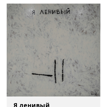
Берлін, Німеччина
2013
–
Black Sea Calling
(«Чорне море кличе») у
галереї HilgerBROTKunsthalle, у межах Vienna
Art Week 2013. Відень, Австрія
–
Il Palazzo Enciclopedico
(«Енциклопедичний
палац»), виставка 55-ї Венеційської бієнале.
Гамлет представляв Україну разом із
Жанною Кадировою і Миколою Рідним.
Презентував два проєкти: «Наодинці з
собою» та «Книга людей».
Я ленивый