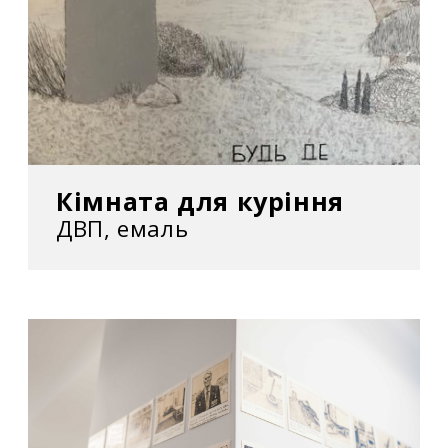
українською як «гомін років». Не пов’язує
власне ім’я з відомим шекспірівським
героєм і не любить, коли його нарікають
«українським Бенксі».
Вибрані персональні виставки:
2020
Кімната для куріння
ДВП, емаль
–
365 2019
у Центрі сучасного мистецтва
«ЄрміловЦентр». Харків, Україна
2019
– «Нічого зайвого» у Центрі сучасного
мистецтва М17. Київ, Україна
–
Ein Ort, um besser zu werden
(«Місце, аби
стати краще») у Bunsen Goetz Galerie.