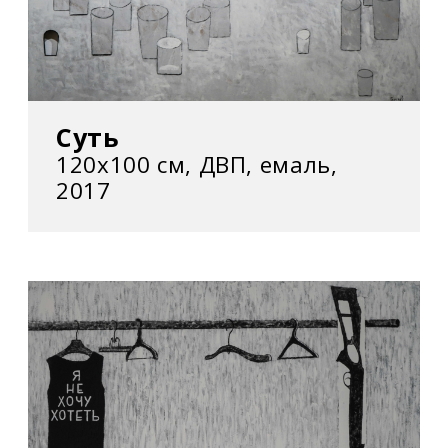
Арсеналі. Київ, Україна
– «СлободаКульт» у Мистецькому центрі
«Галерея ІЛЬКО». Ужгород, Україна
–
NEGRO
в артцентрі Monumental Callao.
Кальяо, Перу
Суть
2017
120х100 см, ДВП, емаль,
2017
– «Місто ХА. Харків авангардний: Проєкт-
дослідження» в Національному художньому
музеї України (спільно з Харківською
муніципальною галереєю). Київ, Україна
– «Механізм еволюції», проєкт в межах X
Всеукраїнської платформи «Новітні
спрямування» в Інституті проблем
сучасного мистецтва НАМ України. Київ,
Україна
2016