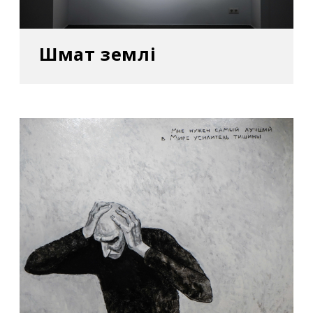
галереї VOVATANYA. Харків, Україна
2013
Шмат землі
– «Вхід у фотографію» в Харківській
муніципальній галереї. Харків, Україна
Вибрані групові виставки:
2019
– «Алхімія мотивації», проєкт в межах XII
Всеукраїнської платформи «Новітні
спрямування» в Інституті проблем
сучасного мистецтва НАМ України. Київ,
Україна
–
Alphabet des anarchistischen Amateurs
(«Алфавіт анархістів-любителів») у Центрі