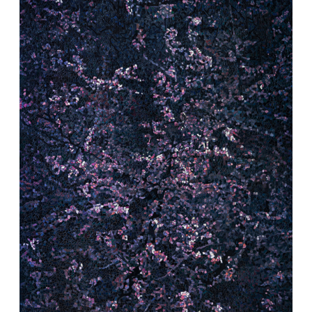
– перший перформанс «Реанімація
натюрморту» в Одеському літературному
музеї. Одеса, Україна
1992
– перший живописний проєкт
«Причащение» («Причащання»). Презентує
на однойменній спільній з Олегом Мігасом
виставці у Центральному будинку
художника в Одеському художньому музеї.
Одеса, Україна
1991
– створює першу відеоінсталяцію
«Очищение» («Очищення»). Презентує на
однойменній спільній з Олегом Мігасом