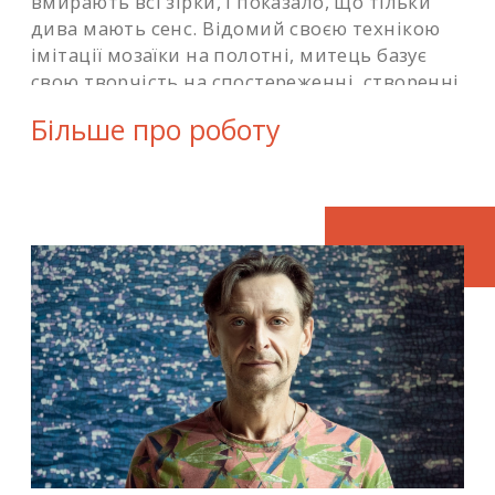
вмирають всі зірки, і показало, що тільки
дива мають сенс. Відомий своєю технікою
імітації мозаїки на полотні, митець базує
свою творчість на спостереженні, створенні
певної атмосфери, поєднанні різних
Більше про роботу
задумів.