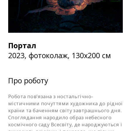
Портал
2023, фотоколаж, 130х200 см
Про роботу
Робота пов’язана з ностальгічно-
містичними почуттями художника до рідної
країни та баченням світу завтрашнього дня.
Споглядання народило образ небесного
космічного саду Всесвіту, де народжуються і