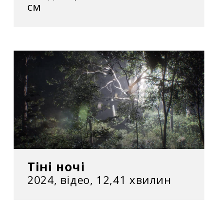
см
– «Советская мандала» («Радянська
мандала») на VIII форумі ART-KYIV
Contemporary в Мистецькому Арсеналі. Київ,
Україна
2012
– «Условия взрыва» («Умови вибуху») в
Одеському художньому музеї. Одеса, Україна
/ у програмі І Київської міжнародної бієнале
сучасного мистецтва ARSENALE 2012, у
Національному музеї Тараса Шевченка. Київ,
Україна
Тіні ночі
2011
2024, відео, 12,41 хвилин
– «Мерцание» («Мерехтіння») в галереї
«ХудПромо». Одеса, Україна / у галереї