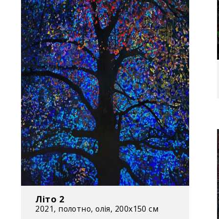
пространство».
сучасного мис
художньому муз
– перший пер
Одеському літе
1992
– перший жив
(«Причащання»
з Олегом Міга
художника в О
Україна
1991
– створює пер
Літо 2
2021, полотно, олія, 200x150 см
(«Очищення»).