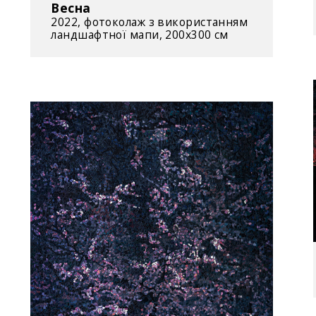
Весна
2022, фотоколаж з використанням
– Forever & Aft
ландшафтної мапи, 200х300 см
ArtCult Foundat
– «Тонкі плани
Україна
– «Определенн
галереї «ХудПр
2013
– «Советская м
форумі ART-KY
Арсеналі. Київ,
2012
– «Условия взр
художньому муз
Київської міжн