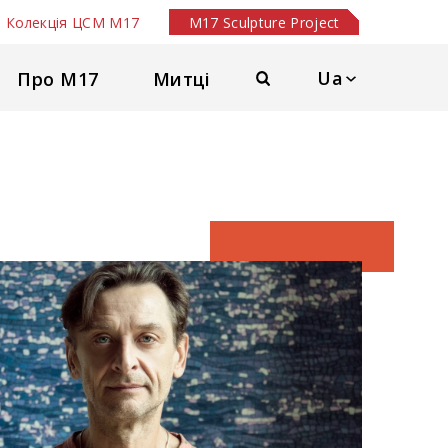
Колекція ЦСМ М17
M17 Sculpture Project
Ua
Про М17
Митці