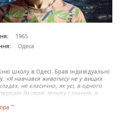
ня:
1965
ння:
Одеса
жню школу в Одесі. Брав індивідуальні
у.
«Я навчався живопису не у вищих
ладах, не класично, як усі, в одного
передає їм свою техніку і знання, в
то таких майстрів. Тому я маю своє
тора
е, яким має бути мистецтво».
У 1993-
відував курси при ЦСМ Сороса.
: