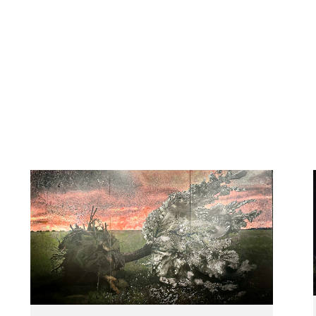
Професійну мис
надалі став о
«нової українс
створенням жив
мозаїки. Бага
помітний слід 
Вибрані персо
2023
– Frédérick Mo
2019
– Past Noses у
Gallery). Київ, 
2017