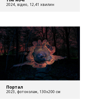
2024, відео, 12,41 хвилин
er у галереї M.gallery by ArtCult фонду
ion. Київ, Україна
» в галереї мистецтв «Лавра». Київ,
ые состояния» («Певні стани») в
омо». Одеса, Україна
андала» («Радянська мандала») на VIII
IV Contemporary в Мистецькому
 Україна
Портал
ыва» («Умови вибуху») в Одеському
2023, фотоколаж, 130х200 см
еї. Одеса, Україна / у програмі І
ародної бієнале сучасного мистецтва