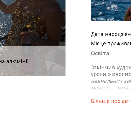
Дата народжен
Місце прожива
Освіта:
на алюмінії,
Закінчив худо
уроки живопис
навчальних зак
майстра, який 
мене було бага
Більше про ав
уявлення про т
1994 роках від
Творчий шлях