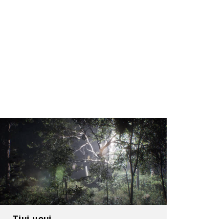
тецьку кар’єру розпочав у 1990 році й
дним із найпомітніших представників
ької хвилі». Як художник прославився
опису в унікальній техніці – імітації
то років займався режисурою. Залишив
в історії вітчизняного відеоарту.
нальні виставки:
uraux Gallery в Антверпені, Бельгія
 просторі Mironova Foundation (Mironova
Україна
Тіні ночі