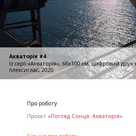
Акваторія #4
із серії «Акваторія», 66х100 см, цифровий друк 
плексиглас, 2020
Про роботу
Проєкт
«Погляд Сонця: Акваторія»
Більше про роботу