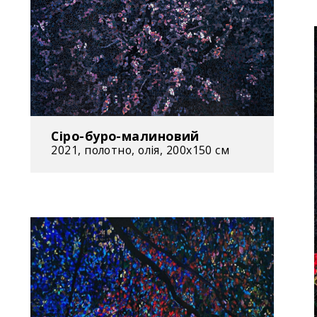
ARSENALE 2012
Шевченка. Київ
2011
– «Мерцание» 
Одеса, Україна 
Сіро-буро-малиновий
З 1995 по 200
2021, полотно, олія, 200x150 см
відеороликів, 
візуальних ефе
«Погляд Сонця
2020 році в М
після понад 10
1993
– «Дни открыт
спільно з Олег