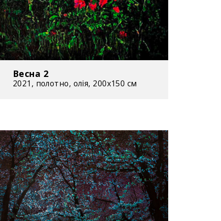
 Одеса, Україна / на відкритті Центру
тецтва Сороса у Національному
еї України. Київ, Україна
форманс «Реанімація натюрморту» в
ратурному музеї. Одеса, Україна
Весна 2
2021, полотно, олія, 200x150 см
описний проєкт «Причащение»
). Презентує на однойменній спільній
сом виставці у Центральному будинку
деському художньому музеї. Одеса,
шу відеоінсталяцію «Очищение»
 Презентує на однойменній спільній з