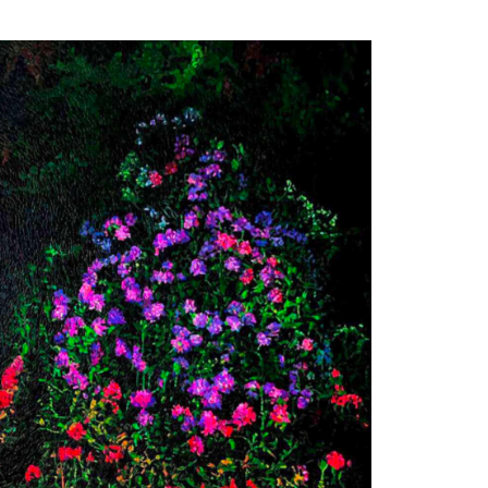
, у Національному музеї Тараса
, Україна
(«Мерехтіння») в галереї «ХудПромо».
/ у галереї «Колекція». Київ, Україна
5 роки займається режисурою
музичних кліпів, створенням
ктів для кіноіндустрії. Трилогія
», перший фільм з якої презентовано в
17, – повернення до кіномистецтва
-річної перерви.
ых дверей» («Дні відкритих дверей»),
ом Мігасом, у галереї «Новое