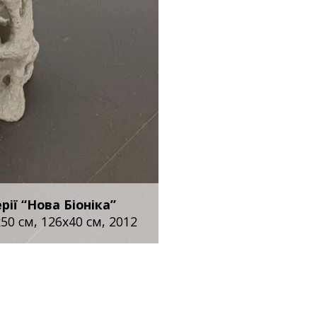
вітер”, Київ, У
2008-2010 спі
“Міфогенезіс”,
2010 – куратор
Гоголь Фесту, 
Викладання:
ерії “Нова Біоніка”
2007-2009 – с
50 см, 126x40 см, 2012
району, Київ /
скульптури
2009 – школа 
художньої май