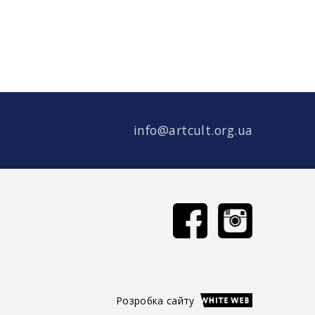
 студія на базі галереї Боттега, Київ
иватні уроки рисунку та
х замальовок для дорослих на базі
удії в Києві.
іяльності – скульптура, site specific
ульптура для публічного простору,
info@artcult.org.ua
фіка та малюнок.
роди пробудило мої візуальні
скульптурі та інсталяції. Надихаючись
и структурами, вирощуванням рослин
людини, я працюю з формою, ідеєю та
Моя художня практика має основні
 розвиваю протягом останніх 12 років, і
вжують зростати нарівні зі свіжими
колабораціями”.
Розробка сайту