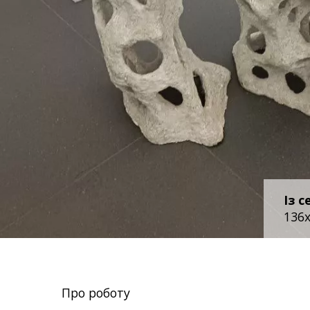
Із с
136x
Про роботу