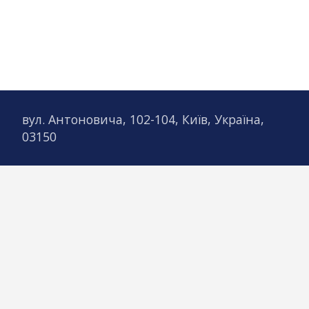
2012 – художня
2015-2018 – пр
анімалістични
персональної ст
Основна сфера д
вул. Антоновича, 102-104, Київ, Україна,
інсталяція, ск
03150
друкована гра
“Вивчення при
дослідження в 
молекулярним
та анатомією 
середовищем. 
вектори, які я
ці гілки продо
проектами та 