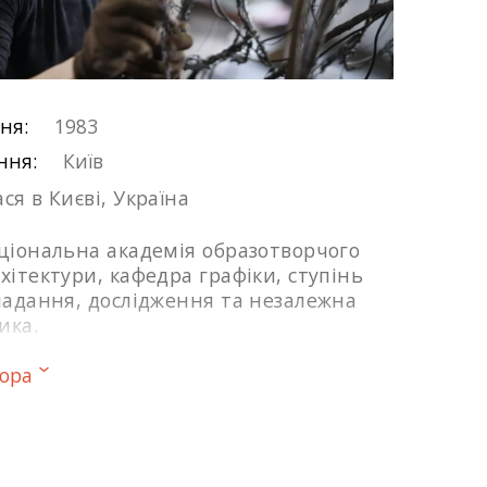
ня:
1983
ння:
Київ
ся в Києві, Україна
аціональна академія образотворчого
хітектури, кафедра графіки, ступінь
кладання, дослідження та незалежна
ика.
тора
оєктів:
атор ленд-арт фестивалю “Весняний