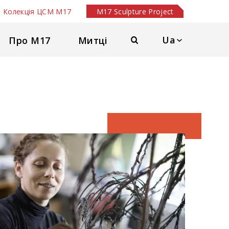
Колекція ЦСМ М17
M17 Sculpture Project
Ua
Про М17
Митці