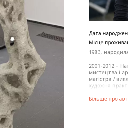
Дата народжен
Місце прожива
1983, народила
2001-2012 – Н
мистецтва і ар
магістра / ви
художня практ
Більше про ав
Кураторство пр
2007-2009 кур