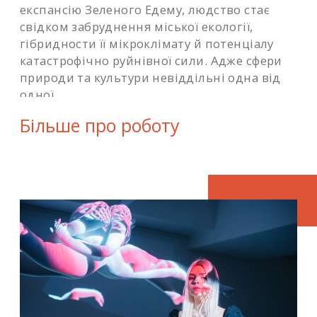
експансію Зеленого Едему, людство стає
свідком забруднення міської екології,
гібридности її мікроклімату й потенціалу
катастрофічно руйнівної сили. Адже сфери
природи та культури невіддільні одна від
одної.
Більше про роботу
Анна Мананкіна створила цей проєкт на
резиденції KAIR в Словаччині, куди
потрапила за тиждень перед початком
карантину і закриттям кордонів. Тоді ж, під
час соціальної ізоляції, вона заглибилася в
теоретичні дослідження, зокрема роботу
Фелікса Гваттарі «Три Екології» (1989), яка
вразила її актуальністю. Згадані у ній
проблеми істотно погіршилися, а
нерозривно пов’язані ментальні, соціальні
та екологічні аспекти життя зараз грають