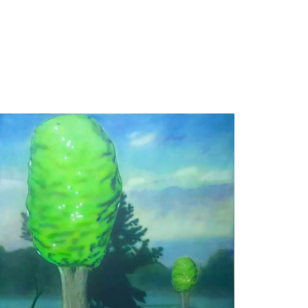
подяку кафедри рисунка. Раніше
афедрі образотворчого мистецтва НПУ
нова.
ереї «Тадзіо» (2008-2010).
х медіа: живопис, відео, займається
а об’єктами в галерейному просторі та
довищі, працює в унікальній
ніці. В роботах переосмислює тему
ого живопису і сьогодення.
ки його творчість отримало широке
дбувся ряд персональних виставкових
х проектів: Kyiv Contemporary в
сеналі (2013, Київ), «Теорія
 виставковому просторі Інституту
ного мистецтва, Національної академії