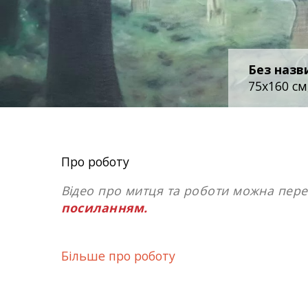
Без назви
75x160 cм
Про роботу
Відео про митця та роботи можна пер
посиланням.
Птахи, у своєму спостереженні, мовча
Більше про роботу
перед наближенням звукового удару. 
внаслідок того, що акустичний сигна
через земну кору, ніж звукова хвиля, 