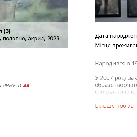
 (3)
Дата народжен
, полотно, акрил, 2023
Місце прожива
Народився в 19
У 2007 році з
еглянути
за
образотворчого
спеціальністю
Більше про ав
З 2007 по 2010
ть протягом 4–8 секунд
аспірантурі Н
Цей інтервал виникає
л швидше проникає
Викладач цент
що рухається в
(2011). Викла