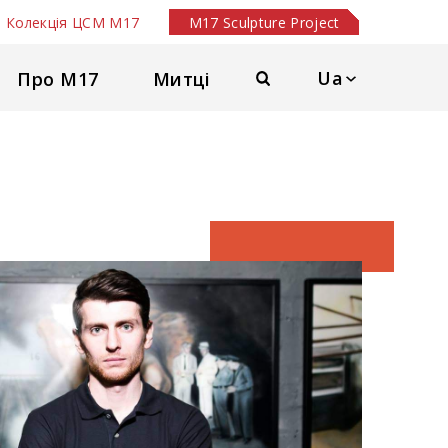
Колекція ЦСМ М17
M17 Sculpture Project
Ua
Про М17
Митці