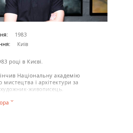
ня:
1983
ння:
Київ
83 році в Києві.
акінчив Національну академію
 мистецтва і архітектури за
 художник-живописець.
тора
 роки – проходив стажування в
АОМА.
ру творчого розвитку «Натхнення»
дач кафедри живопису НАОМА; в 2010