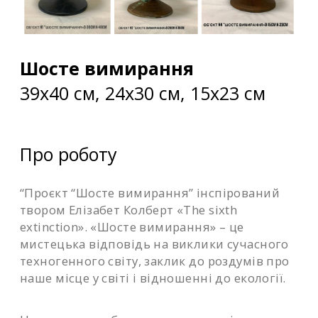
Шосте вимирання
39х40 см, 24х30 см, 15х23 см
Про роботу
“Проєкт “Шосте вимирання” інспірований
твором Елізабет Колберт «The sixth
extinction». «Шосте вимирання» – це
мистецька відповідь на виклики сучасного
техногенного світу, заклик до роздумів про
наше місце у світі і відношенні до екології.