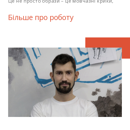
Це не просто образи – це мовчазні крики,
що символізують витівки часу та недбалість
до природи. Моя творчість – це сучасна
Більше про роботу
елегія, яка нагадує глядачам, що наше
існування тісно повʼязане із землею. Повний
проєкт складається: рамок для
бджільництва, що заклеєні нашаруванням
паперу як символ часу та досвіду (бл. 15
шт.), старих глобусів як символів планети
(бл. 12 шт.), двох скрижалей з паперу
(207х82 см, 2 шт.)”.