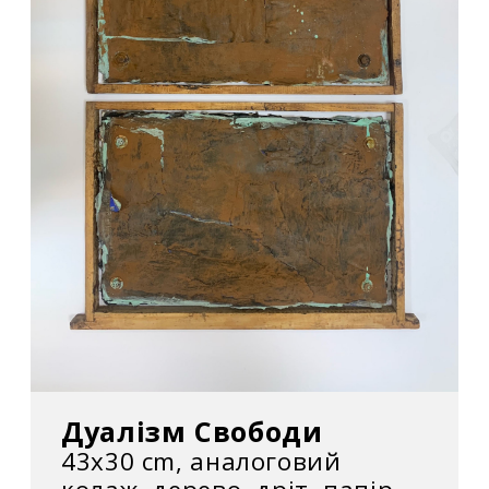
2014 – участь у «Виставка до дня
художника», Київ
2013 – участь у «Молоде мистецтво
України», Київ
2012 – участь у «Виставка до дня
художника», Київ
2012 – участь у «Анімалістична виставка
«Ноїв Ковчег»», Київ
2011 – персональна виставка «Міста
Фантазії» галерея «Wunjo-Art»(Вунджо-Арт),
Київ
Дуалізм Свободи
43x30 cm, аналоговий