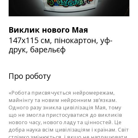
Виклик нового Мая
147х115 см, пінокартон, уф-
друк, барельєф
Про роботу
«Робота присвячується нейромережам,
майнінгу та новим нейронним зв’язкам.
Одного разу зникла цивілізація Мая, тому
що не змогла пристосуватися до викликів
нового часу, нового ладу та цінностей. Це
добра наука всім цивілізаціям і країнам. Світ
стрімко змінюється, і якщо не напрацювати