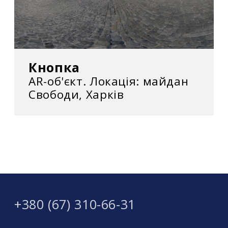
Донецького регіону» Мінін створив власну
схему порятунку з цього ув’язнення.
Вибрані виставки
Кнопка
2019
AR-об'єкт. Локація: майдан
Свободи, Харків
Minin’g Charleroi, музей Le Bois du Cazier,
Шарлеруа
Transmonument, Mhaata gallery, Брюссель,
Бельгія
Роман Мінін в Генку, C-mine, Генк, Бельгія
+380 (67) 310-66-31
Золото нації, Харківська муніципальна
галерея, Харків, Україна