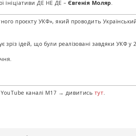
ї ініціативи ДЕ НЕ ДЕ –
Євгенія Моляр
.
тного проєкту УКФ», який проводить Українськи
 зріз ідей, що були реалізовані завдяки УКФ у 2
ічня.
а YouTube каналі М17 → дивитись
тут
.