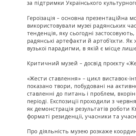
за підтримки Українського культурног
Героїзація – основна презентаційна м
використовували музеї радянських часі
тенденція, яку сьогодні застосовують
радянські артефакти й артоб’єкти. Як 
вузької парадигми, в якій є місце лиш
Критичний музей – досвід проєкту «Ж
«Жести ставлення» – цикл виставок-ін
показано твори, побудовані на актив
ставленні до питань і проблем, вкорі
періоді. Експозиції проходили з червн
як демонстрація результатів роботи К
форматі резиденції, учасники та учас
Про діяльність музею розкаже коорди