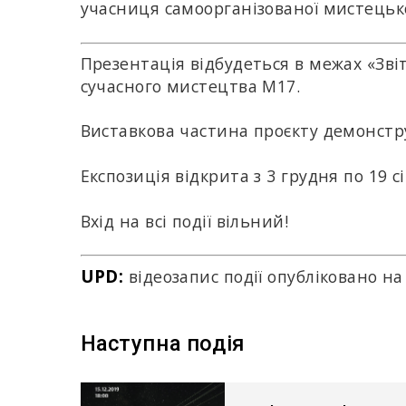
учасниця самоорганізованої мистецько
Презентація відбудеться в межах «Зві
сучасного мистецтва М17.
Виставкова частина проєкту демонструє
Експозиція відкрита з 3 грудня по 19 с
Вхід на всі події вільний!
UPD:
відеозапис події опубліковано н
Наступна подія