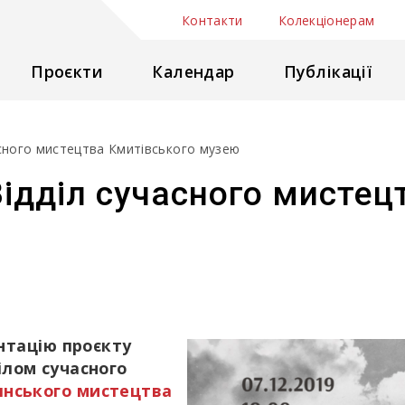
Контакти
Колекціонерам
Проєкти
Календар
Публікації
асного мистецтва Кмитівського музею
Відділ сучасного мистец
нтацію проєкту
ілом сучасного
янського мистецтва