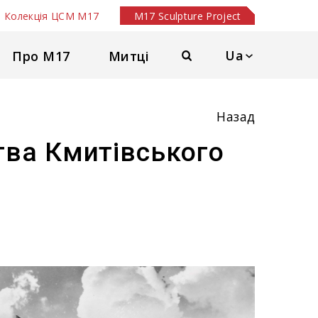
Колекція ЦСМ М17
M17 Sculpture Project
Ua
Про М17
Митці
Назад
тва Кмитівського