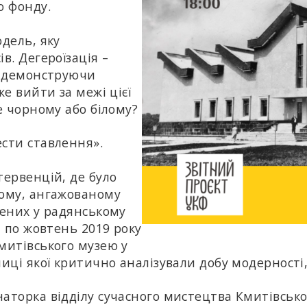
о фонду.
одель, яку
в. Дегероїзація –
, демонструючи
же вийти за межі цієї
е чорному або білому?
ести ставлення».
тервенцій, де було
ному, ангажованому
нених у радянському
я по жовтень 2019 року
митівського музею у
ниці якої критично аналізували добу модерності
наторка відділу сучасного мистецтва Кмитівськ