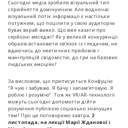
Сьогодні медіа зробили візуальний тип
сприйняття домінуючим. Але водночас
візуальний потік інформації є настільки
потужним, що поцілити у свою аудиторію
буває вкрай важко. Що вже казати про
серйозні меседжі? Як у великій конкуренції
образів встановити зв’язок із глядачем, не
вдаючись до неетичних прийомів і
маніпуляцій свідомістю, до гри на базових
людських емоціях?
За висловом, що приписується Конфуцію:
“Я чую і забуваю. Я бачу і запам’ятовую. Я
роблю і розумію”. Тож як VR/A
R-технології
можуть сьогодні допомогти дійти
розуміння публікою соціально значущих
тем? Про це поговоримо завтра,
2
листопада, на лекції Марії Жданової і