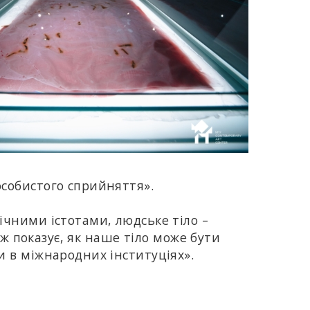
особистого сприйняття».
гічними істотами, людське тіло –
ож показує, як наше тіло може бути
и в міжнародних інституціях».