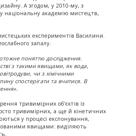
изайну. А згодом, у 2010-му, з
ку національну академію мистецтв,
мистецьких експериментів Василини.
ослабного запалу.
тотожне поняттю дослідження.
рстві з такими явищами, як вода,
повітродуви, чи з хімічними
ину спостерігати та вчитися. В
ення».
рення тривимірних об’єктів із
осто тривимірних, а ще й кінетичних
юються у процесі експонування,
хованими явищами: виділяють
ть.