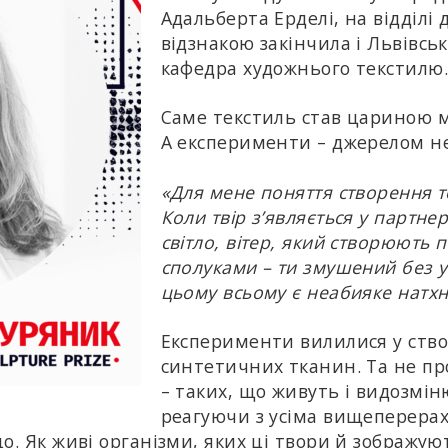
Адальберта Ерделі, на відділі д
відзнакою закінчила і Львівсь
кафедра художнього текстилю.
Саме текстиль став цариною 
А експерименти – джерелом не
«Для мене поняття створення 
Коли твір з’являється у партне
світло, вітер, який створюють 
сполуками – ти змушений без уп
цьому всьому є неабияке натхн
Експерименти вилилися у ство
синтетичних тканин. Та не пр
– таких, що живуть і видозмін
реагуючи з усіма вищеперера
о. Як живі організми, яких ці твори й зображую