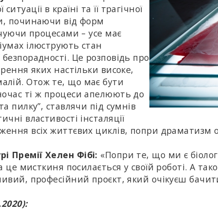
итуації в країні та її трагічної
ми, починаючи від форм
нчуючи процесами – усе має
ріумах ілюструють стан
 безпорадності. Це розповідь про
трення яких настільки високе,
лій. Отож те, що має бути
ночас ті ж процеси апелюють до
та пилку”, ставлячи під сумнів
ичні властивості інсталяції
вження всіх життєвих циклів, попри драматизм 
рі Премії Хелен Фібі:
«Попри те, що ми є біоло
На це мисткиня посилається у своїй роботі. А так
ливий, професійний проєкт, який очікуєш бачит
.2020):