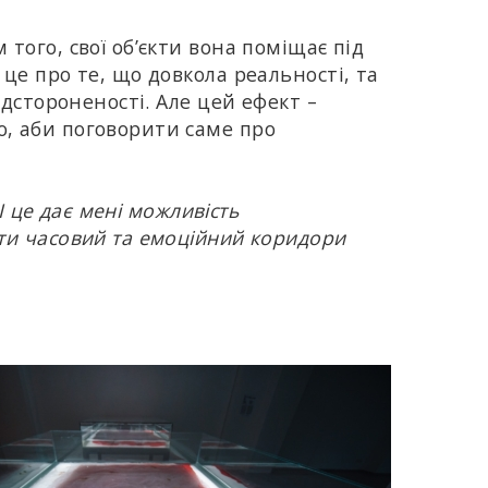
того, свої об’єкти вона поміщає під
це про те, що довкола реальності, та
ідстороненості. Але цей ефект –
о, аби поговорити саме про
І це дає мені можливість
ти часовий та емоційний коридори