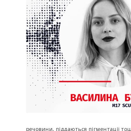
речовини, піддаються пігментації тощ