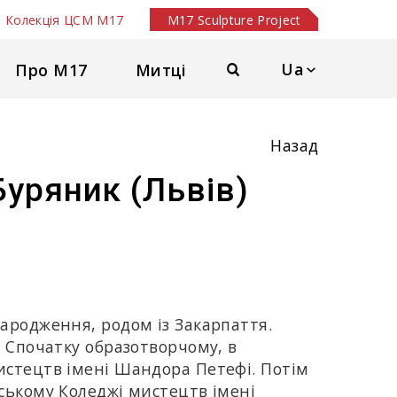
Колекція ЦСМ М17
M17 Sculpture Project
Ua
Про М17
Митці
Назад
Буряник (Львів)
ародження, родом із Закарпаття.
. Спочатку образотворчому, в
истецтв імені Шандора Петефі. Потім
дському Коледжі мистецтв імені