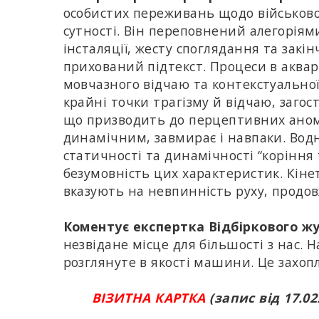
особистих переживань щодо військової с
сутності. Він переповнений алегорія
інсталяції, жесту споглядання та закі
прихований підтекст. Процеси в аква
мовчазного відчаю та контекстуальної
крайні точки трагізму й відчаю, загос
що призводить до перцептивних анома
динамічним, завмирає і навпаки. Вод
статичності та динамічності “коріння 
безумовність цих характеристик. Кінет
вказують на невпинність руху, продо
Коментує експертка Відбіркового жу
незвідане місце для більшості з нас. 
розглянуте в якості машини. Це захоп
ВІЗИТНА КАРТКА
(запис від 17.02