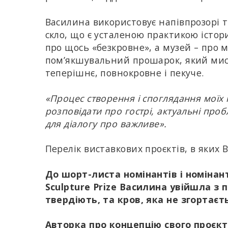
Василина використовує напівпрозорі т
скло, що є усталеною практикою істор
про щось «безкровне», а музей – про м
пом’якшувальний прошарок, який мист
теперішнє, повнокровне і пекуче.
«Процес створення і споглядання моїх і
розповідати про гострі, актуальні пр
для діалогу про важливе».
Перелік виставкових проєктів, в яких
До шорт-листа номінантів і номінан
Sculpture Prize Василина увійшла з
твердіють, та кров, яка не згортаєт
Авторка про концепцію свого проєкт