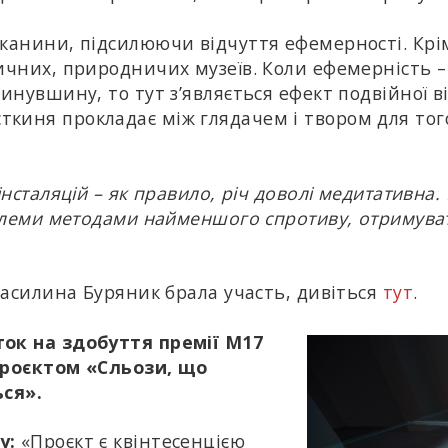
канини, підсилюючи відчуття ефемерності. Крім 
ичних, природничих музеїв. Коли ефемерність – 
инувшину, то тут з’являється ефект подвійної в
киня прокладає між глядачем і твором для тог
нсталяцій – як правило, річ доволі медитативна. 
облеми методами найменшого спротиву, отримува
 Василина Буряник брала участь, дивіться
тут
.
ток на здобуття премії M17
 проєктом «Сльози, що
ься».
у:
«Проєкт є квінтесенцією