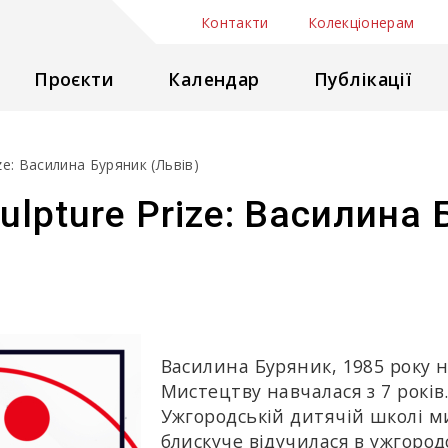
Контакти
Колекціонерам
Проєкти
Календар
Публікації
ze: Василина Буряник (Львів)
lpture Prize: Василина 
Василина Буряник, 1985 року н
Мистецтву навчалася з 7 років
Ужгородській дитячій школі м
блискуче відучилася в ужгоро