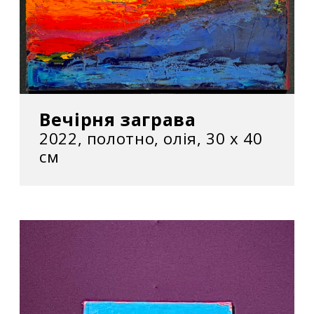
– відбулося 78 виставок
– роботи Криволапа були представлені на 23
аукціонах
Вечірня заграва
2022, полотно, олія, 30 х 40
см