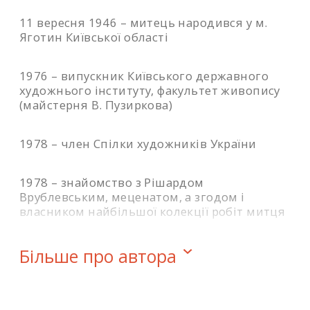
11 вересня 1946 – митець народився у м.
Яготин Київської області
1976 – випускник Київського державного
художнього інституту, факультет живопису
(майстерня В. Пузиркова)
1978 – член Спілки художників України
1978 – знайомство з Рішардом
Врублевським, меценатом, а згодом і
власником найбільшої колекції робіт митця
1990 – резонанс картини «Багряні
Більше про автора
висоти» на республіканській художній
виставці в Києві