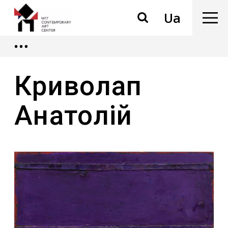
Ua
Криволап
Анатолій