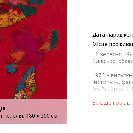
Дата народжен
Місце прожива
11 вересня 19
Київської облас
1976 – випуск
інституту, фа
(майстерня В. 
Більше про ав
1978 – член Сп
ія
тно, олія, 180 х 200 см
1978 – знайом
меценатом, а 
колекції робіт