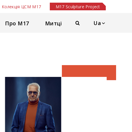
Колекція ЦСМ М17
M17 Sculpture Project
Ua
Про М17
Митці