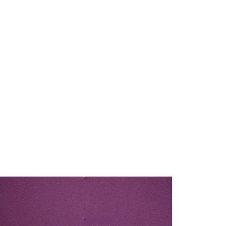
нс картини «Багряні висоти» на
ій художній виставці в Києві
ктивний учасник «Живописного
 «Кінь. Ніч» продано за рекордну на
21 343 на аукціоні Philips
 загальнонаціональної премії
 у номінації «Митець року»
 Національної премії України імені
ка у галузі «Образотворче мистецтво»
писних творів «Український мотив»)
ик заснував іменну премію для
ів