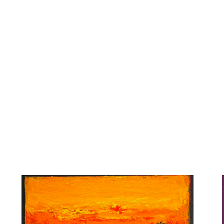
1990 – резона
республіканськ
1992-1995 – а
заповідника»
2011 – полотно
той час суму $1
2011 – лауреат
«Людина року»
2012 – лауреат
Тараса Шевчен
(за цикл живо
2016 – художн
молодих митц