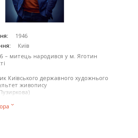
ня:
1946
ння:
Київ
46 – митець народився у м. Яготин
ті
ник Київського державного художнього
культет живопису
Пузиркова)
тора
ілки художників України
ство з Рішардом Врублевським,
згодом і власником найбільшої
 митця