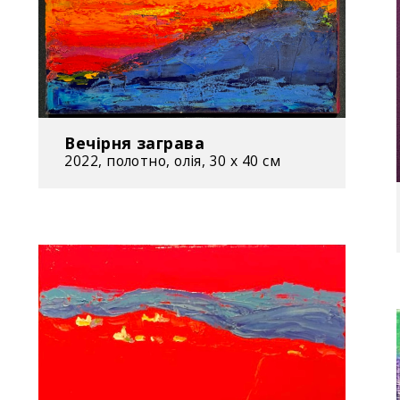
2021 – дійсни
України
2014-2022(23)
Покрови Пресв
с. Липівка (Ма
Вечірня заграва
2022, полотно, олія, 30 х 40 см
На сьогоднішн
– митцем ство
– відбулося 78
– роботи Криво
аукціонах