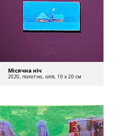
й член Національної академії мистецтв
 – митець створює розписи для храму
ятої Богородиці в
карівсьний район Київської області)
ій день
Місячна ніч
рено 1200 витворів мистецтва
2020, полотно, олія, 10 х 20 см
 виставок
лапа були представлені на 23