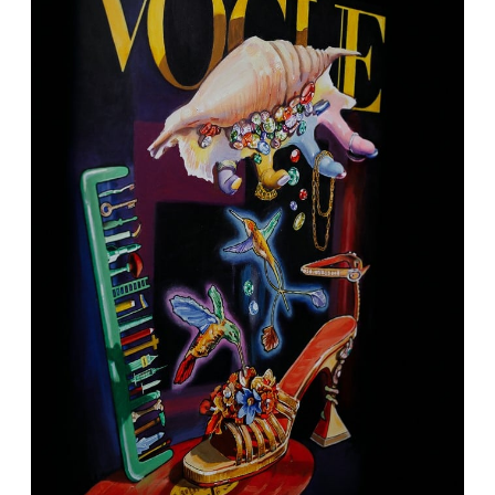
веревочку убрать, которая держит
декорации, почистить какую-то грязь. А
тогда были просто негативы. И чтоб их
сделать, мы ездили в Москву, на Мосфильм.
Там сканировали на виртуальном сканере и
вот так по чуть-чуть что-то печатали” – так
художник описує свою роботу с медиумом
фотографії.
Вибрані персональні виставки:
2020
– «Голоси любові» у Центрі сучасного
мистецтва М17. Київ, Україна
2018