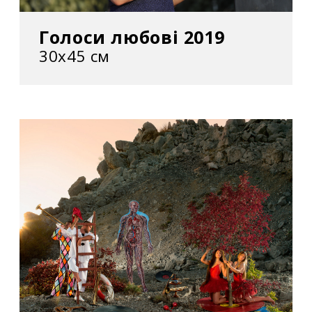
–
Kokto
у Галереї Гельмана. Київ, Україна
Голоси любові 2019
2001
30х45 см
– «Книга мертвих»