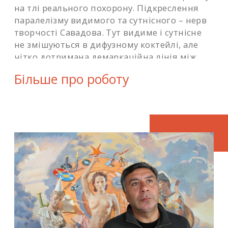
на тлі реального похорону. Підкреслення
паралелізму видимого та сутнісного – нерв
творчості Савадова. Тут видиме і сутнісне
не змішуються в дифузному коктейлі, але
чітко дотримана демаркаційна лінія між
ними. Вмикається шоковий контраст —
Більше про роботу
життя та смерті.
Розмір роботи 110х165 см