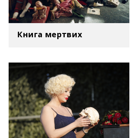
–
Paintings
(«Живопис») у Daneyal Mahmood
Gallery. Нью-Йорк, США
Книга мертвих
2005
–
Love Story
(«Історія кохання») в галереї Orel
Art. Париж, Франція
2003
–
Donbas-Chocolate
(«Донбас-Шоколад») у
галереї Orel Art. Париж, Франція
2002