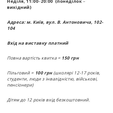
історії, для війни, для культури, яка досі не
Неділя, 11:00
–
20:00
(понеділок
–
знає що робити з жіночим гнівом, жіночим
вихідний)
знанням, тілом, вірою, зростом,
мовчанням, насолодою, агресією, дітьми,
Адреса: м. Київ, вул. В. Антоновича, 102-
дочками, керамікою, материнством,
104
богемою, вигнанням, шкірою, тілесністю,
скорботою, солідарністю й передчуттям.
Вхід на виставку платний
Вони – не коло. Не група. Не зріз «жіночого
Повна вартість квитка =
150 грн
мистецтва». Вони – субʼєкти мистецтва,
художниці, мисткині.
Пільговий =
100 грн
(школярі 12-17 років,
студенти, люди з інвалідністю, військові,
У виставці беруть участь художниці з
пенсіонери)
різних поколінь, регіонів, досвідів: від
кримських і київських до тих, хто мешкає в
еміграції чи на фронтирі. Хтось працює з
Дітям до 12 років вхід безкоштовний.
тілом, як єдиним домом. Хтось з
керамікою, як із плоттю. Хтось – малювала