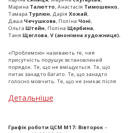
Марина
Талютто
, Анастасія
Тимошенко
,
Тамара
Турлюн
, Дарія
Хожай
,
Даша
Чечушкова
, Поліна
Чоні
,
Ольга
Штейн
, Поліна
Щербина
,
Таня
Щеглова
,
V (анонімна художниця).
«Проблемою» називають те, чия
присутність порушує встановлений
порядок. Те, що не вміщується. Те, що
питає занадто багато. Те, що занадто
голосно мовчить. Те, що не зникає після
родів, старіння, невидимості, після смерті,
на війні. Попри все.
Детальніше
Ця виставка не про жіноче мистецтво. Це
виставка жінок, які є. Вони і точка, як
присутність, і питання для системи, для
Графік роботи ЦСМ М17:
Вівторок
–