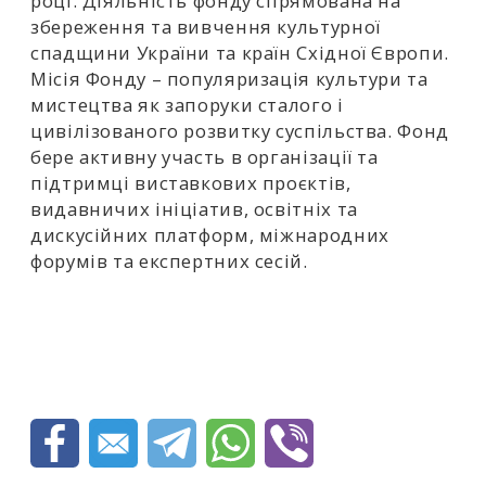
році. Діяльність фонду спрямована на
затерти біль, розмити тілесність, імітувати
збереження та вивчення культурної
одностайність.
спадщини України та країн Східної Європи.
Місія Фонду – популяризація культури та
мистецтва як запоруки сталого і
Жінка в умовах війни не має єдиної ролі.
цивілізованого розвитку суспільства. Фонд
Вона – фронт і тил, мати і вигнанка,
бере активну участь в організації та
художниця і суб’єкт підозри. Вона мусить
підтримці виставкових проєктів,
говорити, але так, щоб не заважати. Вона
видавничих ініціатив, освітніх та
мусить жити, але не демонструвати
дискусійних платформ, міжнародних
тілесне. Її присутність – суперечність, яку
форумів та експертних сесій.
неможливо «гармонізувати» в межах ні
героїчного наративу, ні мирного гуманізму.
Ми маємо справу з політичною тілесністю,
що не узгоджується ні з гендерною роллю,
ні з національним каноном. І ця тілесність
– головний художній матеріал виставки.