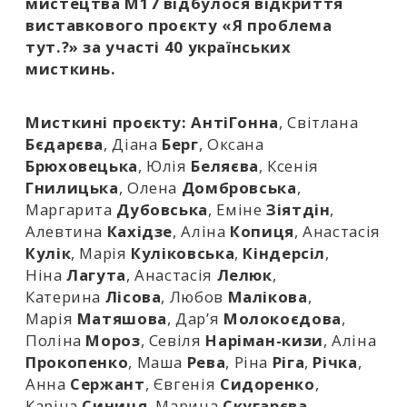
мистецтва М17 відбулося відкриття
виставкового
проєкту «Я проблема
тут.?» за участі 40 українських
мисткинь.
Мисткині проєкту: АнтіГонна
, Світлана
Бєдарєва
, Діана
Берг
, Оксана
Брюховецька
, Юлія
Беляєва
, Ксенія
Гнилицька
, Олена
Домбровська
,
Маргарита
Дубовська
, Еміне
Зіятдін
,
Алевтина
Кахідзе
, Аліна
Копиця
, Анастасія
Кулік
, Марія
Куліковська
,
Кіндерсіл
,
Ніна
Лагута
, Анастасія
Лелюк
,
Катерина
Лісова
, Любов
Малікова
,
Марія
Матяшова
, Дар’я
Молокоєдова
,
Поліна
Мороз
, Севіля
Наріман-кизи
, Аліна
Прокопенко
, Маша
Рева
, Ріна
Ріга
,
Річка
,
Анна
Сержант
, Євгенія
Сидоренко
,
Каріна
Синиця
, Марина
Скугарєва
,