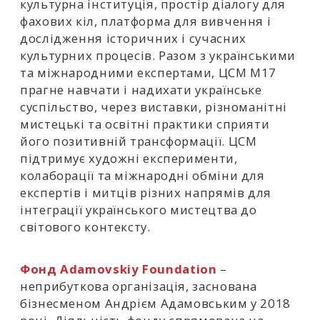
культурна інституція, простір діалогу для
просить дозволу.
фахових кіл, платформа для вивчення і
дослідження історичних і сучасних
Виставка «Я проблема тут.?» ставить під
культурних процесів. Разом з українськими
сумнів саму можливість «нормального»
та міжнародними експертами, ЦСМ М17
існування жінки в умовах війни. Точніше,
прагне навчати і надихати українське
неможливість. У ситуації затяжного
суспільство, через виставки, різноманітні
конфлікту жіноча присутність завжди
мистецькі та освітні практики сприяти
маркована як неправильна: надто
його позитивній трансформації. ЦСМ
емоційна, надто мовчазна, надто
підтримує художні експерименти,
захищена, надто видима, надто поїхала,
колаборації та міжнародні обміни для
надто залишилася.
експертів і митців різних напрямів для
інтеграції українського мистецтва до
світового контексту.
Ця виставка не про образ «жінки як
героїні», і не про «жіноче мистецтво» як
тему. Вона про жінку-художницю, яка є
Фонд
Adamovskiy Foundation
–
перешкодою для системи впорядкування
неприбуткова організація, заснована
досвіду війни. У термінах Сари Ахмед, вона
бізнесменом Андрієм Адамовським у 2018
– «the feminist killjoy» – та, хто не дозволяє